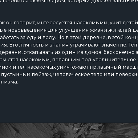
 становится экземпляром, который должен занять ме
ак он говорит, интересуется насекомыми, учит детей
ые нововведения для улучшения жизни жителей де
ботать за еду и воду. Но в этой деревне, в этой ко
я. Его личность и знания утрачивают значение. Теп
 деревни, откапывать из один из домов, бесконечно
сам стал насекомым, попавшим под увеличительное 
инок и тел насекомых уничтожают привычный масшт
 пустынный пейзаж, человеческое тело или поверхно
анизма.