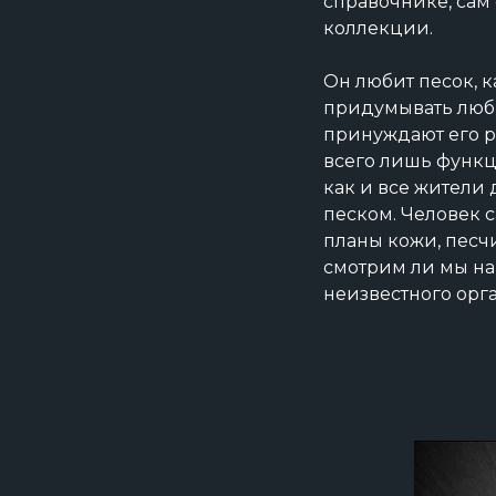
справочнике, сам
коллекции.
Он любит песок, к
придумывать люб
принуждают его ра
всего лишь функци
как и все жители
песком. Человек 
планы кожи, песч
смотрим ли мы на
неизвестного орг