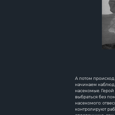
А потом происход
начинаем наблюдат
насекомые. Герой
выбраться без по
насекомого: отвес
контролируют раб