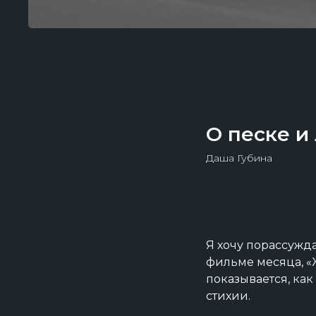
О песке и
Даша Губина
Я хочу порассужда
фильме месяца, «
показывается, ка
стихии.