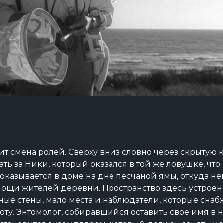
ит смена ролей. Сверху вниз словно через скрытую 
ь за Ники, который оказался в той же ловушке, что
 оказывается в доме на дне песчаной ямы, откуда н
мощи жителей деревни. Пространство здесь устроено
ные стены, мало места и наблюдатели, которые сна
оту. Энтомолог, собиравшийся оставить своё имя в 