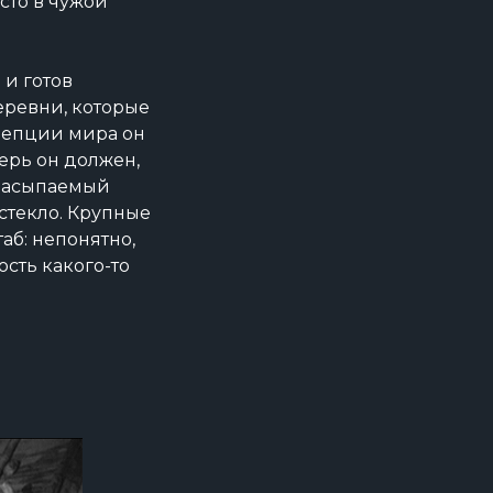
сто в чужой
 и готов
ревни, которые
нцепции мира он
ерь он должен,
 засыпаемый
стекло. Крупные
аб: непонятно,
сть какого-то