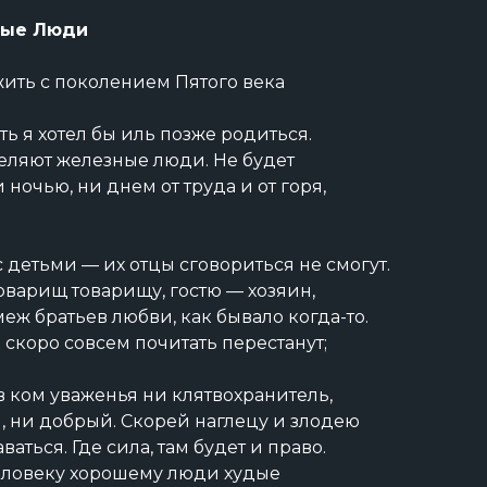
ные Люди
жить с поколением Пятого века
ь я хотел бы иль позже родиться.
еляют железные люди. Не будет
очью, ни днем от труда и от горя,
с детьми — их отцы сговориться не смогут.
оварищ товарищу, гостю — хозяин,
еж братьев любви, как бывало когда-то.
скоро совсем почитать перестанут;
в ком уваженья ни клятвохранитель,
 ни добрый. Скорей наглецу и злодею
ваться. Где сила, там будет и право.
еловеку хорошему люди худые