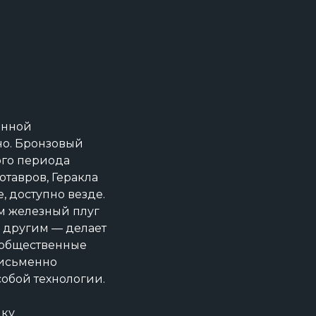
енной
но. Бронзовый
ого периода
отавров, Геракла
, доступно везде.
ом железный плуг
а другим — делает
и общественные
письменно
собой технологии.
чку