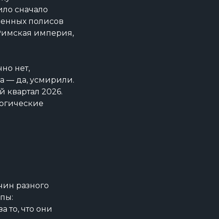
ило сначало
ненных полисов
Римская империя,
но нет,
на — да, усмирили.
 квартал 2026.
логические
чин разного
пы:
 то, что они