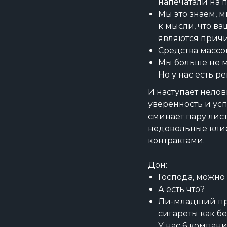
напечатали на п
Мы это знаем, 
к мысли, что в
являются прич
Средства массо
Мы больше не м
Но у нас есть 
И наступает нелов
уверенность и усп
сминает пару лист
недовольные клие
контрактами.
Дон:
Господа, можно 
А есть что?
Ли-младший пра
сигареты как б
У нас 6 компан