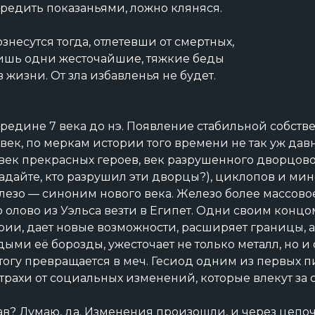
редить показаньями, ложно кляняся.
знесутся тогда, отлетевши от смертных,
Лишь одни жесточайшие, тяжкие беды
 жизни. От зла избавленья не будет.
ередине 7 века до нэ. Появление стабильной собств
век, по меркам истории того времени не так уж дав
 век прекрасных героев, век разрушенного дворцов
адайте, кто разрушил эти дворцы?), циклопов и мин
лезо — синоним нового века. Железо более массовое
о олово из Уэльса везти в Египет. Одни своим конц
ории, дает новые возможности, расширяет границы, 
дыми её борозды, ужесточает не только металл, но 
тогу превращается в меч. Гесиод одним из первых 
трахи от социальных изменений, которые влекут за 
ав? Думаю, да. Изменения произошли, и через цепо