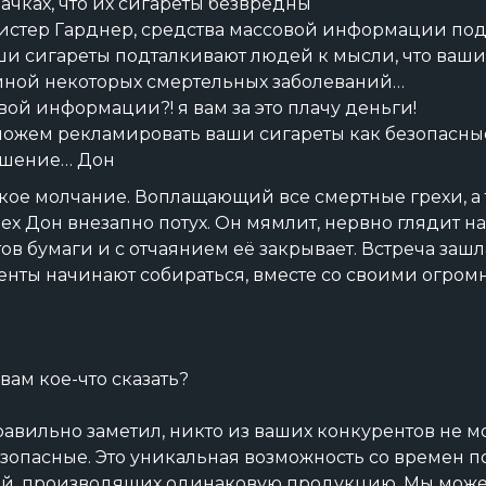
ачках, что их сигареты безвредны
мистер Гарднер, средства массовой информации по
аши сигареты подталкивают людей к мысли, что ваши
иной некоторых смертельных заболеваний…
вой информации?! я вам за это плачу деньги!
ожем рекламировать ваши сигареты как безопасные,
решение… Дон
кое молчание. Воплащающий все смертные грехи, а т
ех Дон внезапно потух. Он мямлит, нервно глядит на
ов бумаги и с отчаянием её закрывает. Встреча зашла
нты начинают собираться, вместе со своими огро
вам кое-что сказать?
вильно заметил, никто из ваших конкурентов не м
езопасные. Это уникальная возможность со времен п
ий, производящих одинаковую продукцию, Мы може