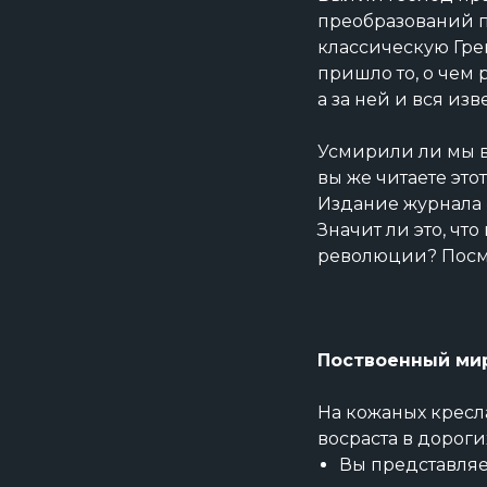
преобразований п
классическую Гре
пришло то, о чем
а за ней и вся из
Усмирили ли мы в 
вы же читаете это
Издание журнала «
Значит ли это, чт
революции? Посм
Поствоенный мир
На кожаных кресл
восраста в дороги
Вы представляе