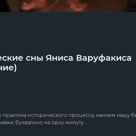
еские сны Яниса Варуфакиса
ние)
о практика исторического процесса, начнем нашу б
авки, буквально на одну минуту…