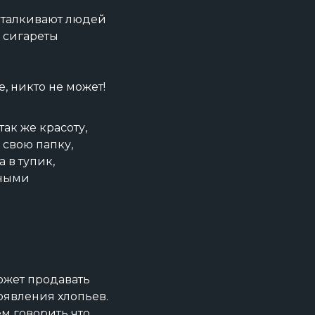
дталкивают людей
 сигареты
 никто не может!
ак же красоту,
 свою папку,
 в тупик,
мными
ожет продавать
оявления хлопьев.
м говорить что