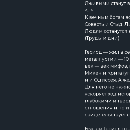
Лживыми станут в
<…>
К вечным богам во
Совесть и Стыд. 
Людям останутся в
(Труды и дни)
Гесиод — жил в с
металлургии — 10 
век — век мифов,
Микен и Крита (уг
и и Одиссея. А же
Для него не нужн
ускоряет ход ист
глубокими и твер
отношения и по и
свидетельствует с
Был ли Гесиод пр