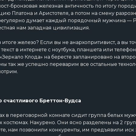
ост-бронзовая железная античность по итогу пород
цию Платона и Аристотеля, а потом на смену разроз
 регулярно думает каждый порядочный мужчина — 
вестная нам западная цивилизация.
итоге железо? Если вы не анархопритивист, а вы точ
т текст в интернете с ноутбука, планшета или телефо
Зеркало Клода» на бересте запланировано на второй
о мы так же успешно переварим все остальные техно
отрим.
 счастливого Бреттон-Вудса
ах в переговорной комнате сидит группа белых муж
х костюмах. Накурено. Они ясно разделены на 2 груп
те, нам позвонили конкуренты, им предъявили иск за