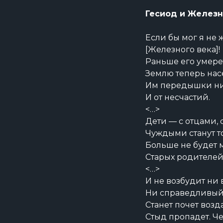
Гесиод и Желез
Если бы мог я не 
[Железного века]!
Раньше его умерет
Землю теперь нас
Им передышки ни н
И от несчастий.
<…>
Дети — с отцами, 
Чуждыми станут т
Больше не будет м
Старых родителей 
<…>
И не возбудит ни 
Ни справедливый,
Станет почет возда
Стыд пропадет. Ч