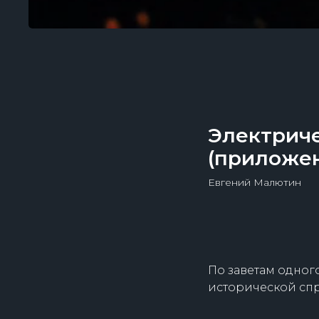
Электрич
(приложе
Евгений Малютин
По заветам одног
исторической спр