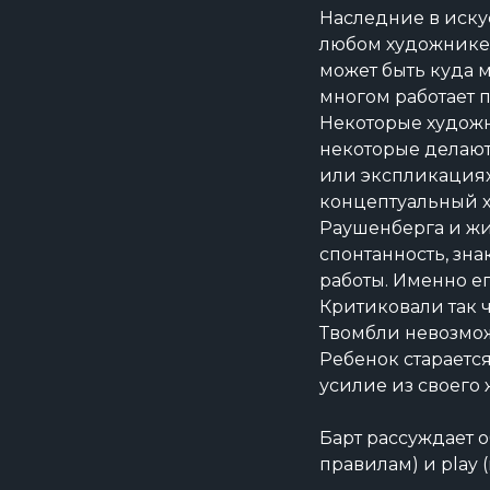
Наследние в искус
любом художнике, 
может быть куда 
многом работает п
Некоторые худож
некоторые делают
или экспликациях
концептуальный х
Раушенберга и жил
спонтанность, зна
работы. Именно ег
Критиковали так ч
Твомбли невозмож
Ребенок старается
усилие из своего 
Барт рассуждает о
правилам) и play 