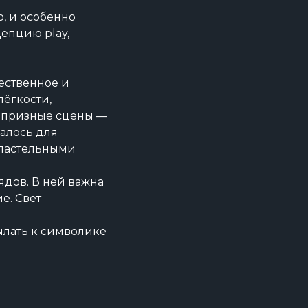
о, и особенно
епцию play,
жественное и
лёгкости,
капризные сцены —
валось для
 пастельными
дов. В ней важна
е. Свет
ылать к символике