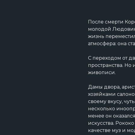
После смерти Кор
молодой Людовик 
жизнь переместил
атмосфера: она с
С переходом от д
пространства. Но 
живописи.
Дамы двора, арис
хозяйками салоно
своему вкусу, чуть
несколько иноопр
менее он оказалс
искусства. Рококо
качестве муз и мо