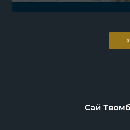
в
Сай Твомб