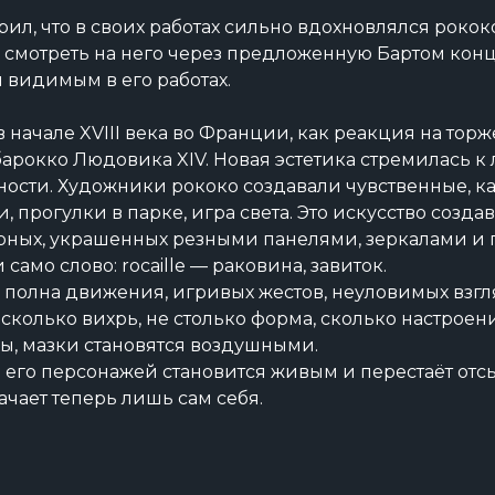
ил, что в своих работах сильно вдохновлялся рокок
 смотреть на него через предложенную Бартом конц
 видимым в его работах.
 начале XVIII века во Франции, как реакция на тор
рокко Людовика XIV. Новая эстетика стремилась к 
ности. Художники рококо создавали чувственные, 
 прогулки в парке, игра света. Это искусство созда
рных, украшенных резными панелями, зеркалами и
само слово: rocaille — раковина, завиток.
полна движения, игривых жестов, неуловимых взгля
 сколько вихрь, не столько форма, сколько настроени
ры, мазки становятся воздушными.
 его персонажей становится живым и перестаёт отс
ачает теперь лишь сам себя.