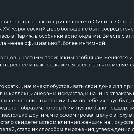
оля-Солнца к власти пришёл регент Филипп Орлеан
XV. Королевский двор больше не был сосредоточе
ась в Париж, в особняки аристократии. Вместе с эт
тала менее официальной, более интимной.
ворцов к частным парижским особнякам меняется и
интереснее и важнее, кажется всего, вот что: меняетс
тократки, начинают обустраивать свои дома для при
в и коллекционерами искусства, и начинают заказы
 ли не впервые в истории. Сам по себе их вкус был, 
еделен образом, который им нужно было поддержив
я настолько другим, что сформировал целую эпоху в
 стало свидетельством влияния женщин на искусство
делей, стало их способом выражения, утверждения 