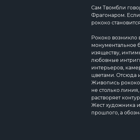
Сам Твомбли говор
Фрагонаром. Если
рококо становится
Рококо возникло в
монументальное ба
изяществу, интим
любовные интриги,
интерьеров, каме
цветами. Отсюда и 
Живопись рококо 
не столько линия,
растворяет конту
Жест художника и
прошлого, а обозн