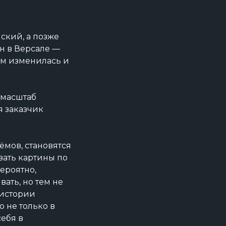
ский, а позже
н в Версале —
им изменилась и
 масштаб
я заказчик
ёмов, становятся
вать картины по
вероятно,
ать, но тем не
 истории
 не только в
себя в