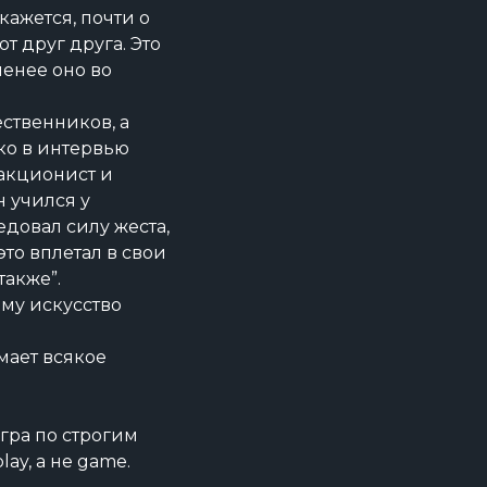
кажется, почти о
т друг друга. Это
менее оно во
ственников, а
ко в интервью
акционист и
 учился у
едовал силу жеста,
это вплетал в свои
также”.
ему искусство
ымает всякое
гра по строгим
ay, а не game.