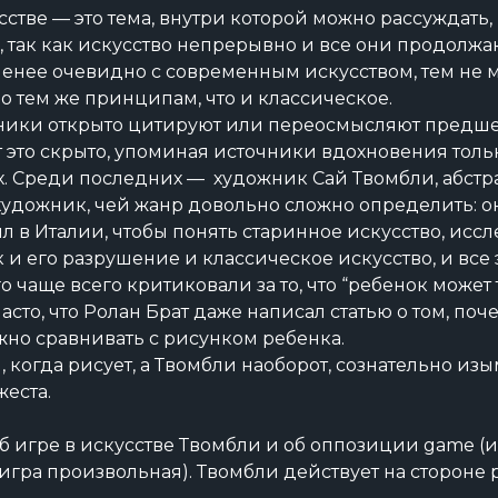
стве — это тема, внутри которой можно рассуждать, 
так как искусство непрерывно и все они продолжаю
менее очевидно с современным искусством, тем не 
о тем же принципам, что и классическое.
ники открыто цитируют или переосмысляют предше
 это скрыто, упоминая источники вдохновения толь
. Среди последних — художник Сай Твомбли, абстр
удожник, чей жанр довольно сложно определить: он
 в Италии, чтобы понять старинное искусство, иссл
к и его разрушение и классическое искусство, и все 
о чаще всего критиковали за то, что “ребенок может 
асто, что Ролан Брат даже написал статью о том, поч
но сравнивать с рисунком ребенка.
, когда рисует, а Твомбли наоборот, сознательно из
жеста.
б игре в искусстве Твомбли и об оппозиции game (и
(игра произвольная). Твомбли действует на стороне pl