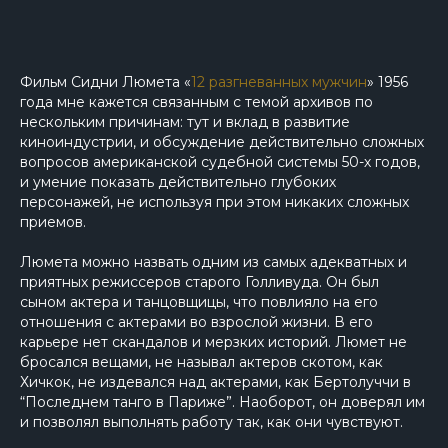
Фильм Сидни Люмета «
12 разгневанных мужчин
» 1956
года мне кажется связанным с темой архивов по
нескольким причинам: тут и вклад в развитие
киноиндустрии, и обсуждение действительно сложных
вопросов американской судебной системы 50-х годов,
и умение показать действительно глубоких
персонажей, не используя при этом никаких сложных
приемов.
Люмета можно назвать одним из самых адекватных и
приятных режиссеров старого Голливуда. Он был
сыном актера и танцовщицы, что повлияло на его
отношения с актерами во взрослой жизни. В его
карьере нет скандалов и мерзких историй. Люмет не
бросался вещами, не называл актеров скотом, как
Хичкок, не издевался над актерами, как Бертолуччи в
“Последнем танго в Париже”. Наоборот, он доверял им
и позволял выполнять работу так, как они чувствуют.